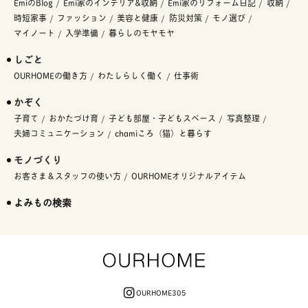
EmiのBlog
Emi家のインテリア&収納
Emi家のリフォーム日記
収納
時短家事
ファッション
美容と健康
防災対策
モノ選び
マイノート
入学準備
暮らしのモヤモヤ
しごと
OURHOMEの働き方
わたしらしく働く
仕事術
かぞく
子育て
おかたづけ育
子ども部屋・子どもスペース
写真整理
夫婦コミュニケーション
chamiころ（猫）と暮らす
モノづくり
お客さま＆スタッフの使い方
OURHOMEオリジナルアイテム
よみもの検索
OURHOME305