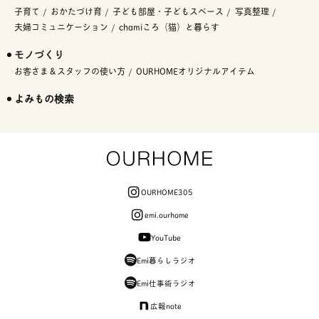
子育て
おかたづけ育
子ども部屋・子どもスペース
写真整理
夫婦コミュニケーション
chamiころ（猫）と暮らす
モノづくり
お客さま＆スタッフの使い方
OURHOMEオリジナルアイテム
よみもの検索
OURHOME305
emi.ourhome
YouTube
Emi暮らしラジオ
Emi仕事術ラジオ
広報note