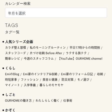
カレンダー検索
TAGS
タグ一覧
人気シリーズ企画
カラダ整え習慣
私のモーニングルーティン
平日17時からの時間割
スタッフコーデ
片づけ収納 Before After
ラクする旅テク
簡単レシピ
今週のスタッフコラム
【YouTube】OURHOME channel
くらし
EmiのBlog
Emi家のインテリア&収納
Emi家のリフォーム日記
収納
時短家事
ファッション
美容と健康
防災対策
モノ選び
マイノート
入学準備
暮らしのモヤモヤ
しごと
OURHOMEの働き方
わたしらしく働く
仕事術
かぞく