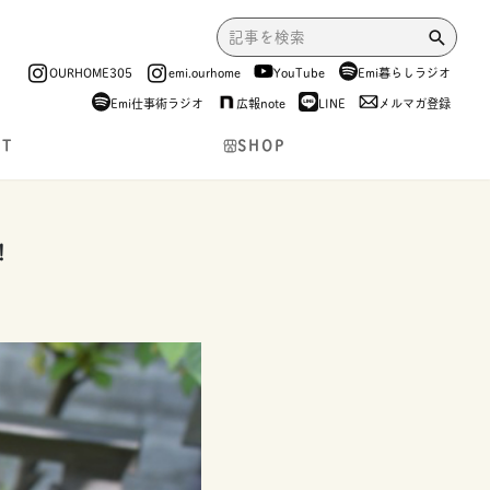
OURHOME305
emi.ourhome
YouTube
Emi暮らしラジオ
Emi仕事術ラジオ
広報note
LINE
メルマガ登録
NT
SHOP
！