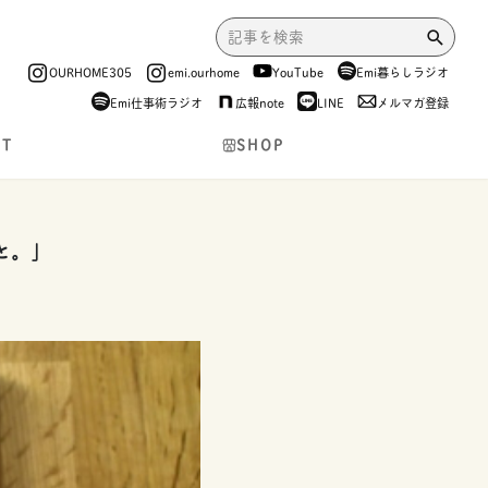
OURHOME305
emi.ourhome
YouTube
Emi暮らしラジオ
Emi仕事術ラジオ
広報note
LINE
メルマガ登録
NT
SHOP
と。」