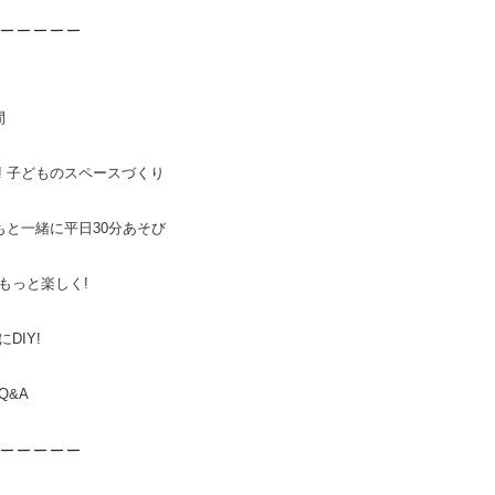
ーーーーー
間
すい! 子どものスペースづくり
 子どもと一緒に平日30分あそび
びをもっと楽しく!
にDIY!
Q&A
ーーーーー