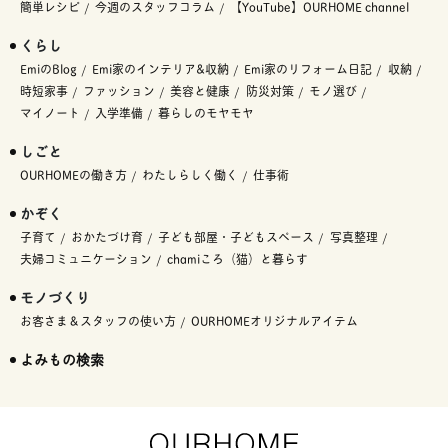
簡単レシピ
今週のスタッフコラム
【YouTube】OURHOME channel
くらし
EmiのBlog
Emi家のインテリア&収納
Emi家のリフォーム日記
収納
時短家事
ファッション
美容と健康
防災対策
モノ選び
マイノート
入学準備
暮らしのモヤモヤ
しごと
OURHOMEの働き方
わたしらしく働く
仕事術
かぞく
子育て
おかたづけ育
子ども部屋・子どもスペース
写真整理
夫婦コミュニケーション
chamiころ（猫）と暮らす
モノづくり
お客さま＆スタッフの使い方
OURHOMEオリジナルアイテム
よみもの検索