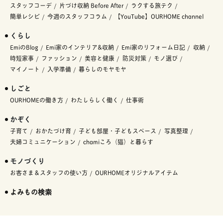
スタッフコーデ
片づけ収納 Before After
ラクする旅テク
簡単レシピ
今週のスタッフコラム
【YouTube】OURHOME channel
くらし
EmiのBlog
Emi家のインテリア&収納
Emi家のリフォーム日記
収納
時短家事
ファッション
美容と健康
防災対策
モノ選び
マイノート
入学準備
暮らしのモヤモヤ
しごと
OURHOMEの働き方
わたしらしく働く
仕事術
かぞく
子育て
おかたづけ育
子ども部屋・子どもスペース
写真整理
夫婦コミュニケーション
chamiころ（猫）と暮らす
モノづくり
お客さま＆スタッフの使い方
OURHOMEオリジナルアイテム
よみもの検索