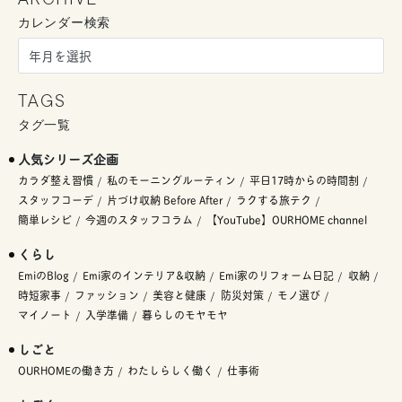
ARCHIVE
カレンダー検索
TAGS
タグ一覧
人気シリーズ企画
カラダ整え習慣
私のモーニングルーティン
平日17時からの時間割
スタッフコーデ
片づけ収納 Before After
ラクする旅テク
簡単レシピ
今週のスタッフコラム
【YouTube】OURHOME channel
くらし
EmiのBlog
Emi家のインテリア&収納
Emi家のリフォーム日記
収納
時短家事
ファッション
美容と健康
防災対策
モノ選び
マイノート
入学準備
暮らしのモヤモヤ
しごと
OURHOMEの働き方
わたしらしく働く
仕事術