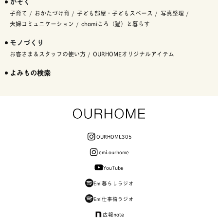
かぞく
子育て
おかたづけ育
子ども部屋・子どもスペース
写真整理
夫婦コミュニケーション
chamiころ（猫）と暮らす
モノづくり
お客さま＆スタッフの使い方
OURHOMEオリジナルアイテム
よみもの検索
OURHOME305
emi.ourhome
YouTube
Emi暮らしラジオ
Emi仕事術ラジオ
広報note