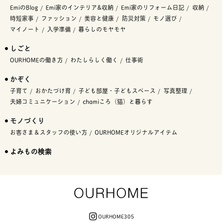
EmiのBlog
Emi家のインテリア&収納
Emi家のリフォーム日記
収納
時短家事
ファッション
美容と健康
防災対策
モノ選び
マイノート
入学準備
暮らしのモヤモヤ
しごと
OURHOMEの働き方
わたしらしく働く
仕事術
かぞく
子育て
おかたづけ育
子ども部屋・子どもスペース
写真整理
夫婦コミュニケーション
chamiころ（猫）と暮らす
モノづくり
お客さま＆スタッフの使い方
OURHOMEオリジナルアイテム
よみもの検索
OURHOME305