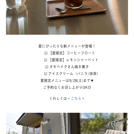
夏にぴったりな新メニューが登場！
☑︎ 【夏限定】コーヒーフロート
☑︎ 【夏限定】レモンシャーベット
☑︎ タキベイクさん焼き菓子
☑︎ アイスクリーム（バニラ/抹茶）
夏限定メニューは9/28(土)まで☀️
ご予約なくお召し上がりOK◎
くわしくは＜
こちら
＞