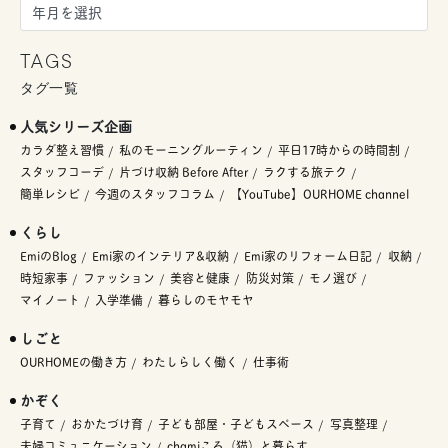
TAGS
タグ一覧
人気シリーズ企画
カラダ整え習慣
私のモーニングルーティン
平日17時からの時間割
スタッフコーデ
片づけ収納 Before After
ラクする旅テク
簡単レシピ
今週のスタッフコラム
【YouTube】OURHOME channel
くらし
EmiのBlog
Emi家のインテリア&収納
Emi家のリフォーム日記
収納
時短家事
ファッション
美容と健康
防災対策
モノ選び
マイノート
入学準備
暮らしのモヤモヤ
しごと
OURHOMEの働き方
わたしらしく働く
仕事術
かぞく
子育て
おかたづけ育
子ども部屋・子どもスペース
写真整理
夫婦コミュニケーション
chamiころ（猫）と暮らす