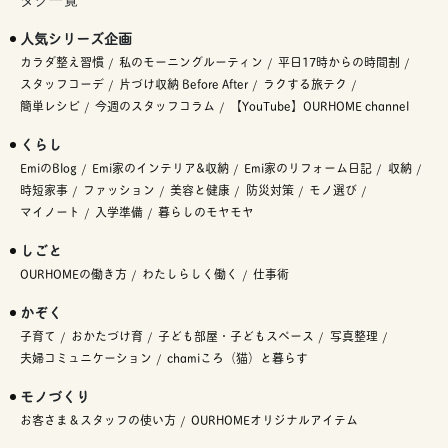
タグ一覧
人気シリーズ企画
カラダ整え習慣
私のモーニングルーティン
平日17時からの時間割
スタッフコーデ
片づけ収納 Before After
ラクする旅テク
簡単レシピ
今週のスタッフコラム
【YouTube】OURHOME channel
くらし
EmiのBlog
Emi家のインテリア&収納
Emi家のリフォーム日記
収納
時短家事
ファッション
美容と健康
防災対策
モノ選び
マイノート
入学準備
暮らしのモヤモヤ
しごと
OURHOMEの働き方
わたしらしく働く
仕事術
かぞく
子育て
おかたづけ育
子ども部屋・子どもスペース
写真整理
夫婦コミュニケーション
chamiころ（猫）と暮らす
モノづくり
お客さま＆スタッフの使い方
OURHOMEオリジナルアイテム