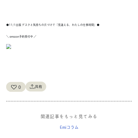
●11/1出版 デスクと気持ちの片づけで「見違える、わたしの仕事時間」●
＼ amazon予約受付中 ／
0
共有
関連記事をもっと見てみる
Emiコラム