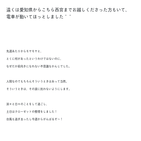
遠くは愛知県からこちら西宮までお越しくださった方もいて、
電車が動いてほっとしました＾＾
先週あたりからモヤモヤと、
とくに何があったというわけではないのに、
なぜだか前向きになれない不思議なかんじでした。
人間なのでもちろんそういうときはあって当然。
そういうときは、その波に抗わないようにします。
淡々と日々のことをして過ごし、
土日はクローゼットの整理をしました！
台風も過ぎ去ったし今週からがんばるぞ〜！