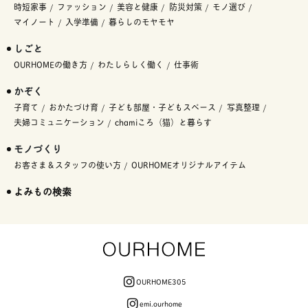
時短家事
ファッション
美容と健康
防災対策
モノ選び
マイノート
入学準備
暮らしのモヤモヤ
しごと
OURHOMEの働き方
わたしらしく働く
仕事術
かぞく
子育て
おかたづけ育
子ども部屋・子どもスペース
写真整理
夫婦コミュニケーション
chamiころ（猫）と暮らす
モノづくり
お客さま＆スタッフの使い方
OURHOMEオリジナルアイテム
よみもの検索
OURHOME305
emi.ourhome