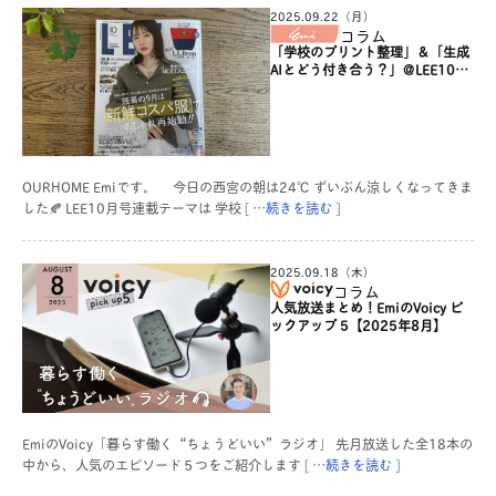
2025.09.22（月）
コラム
「学校のプリント整理」＆「生成
AIとどう付き合う？」＠LEE10月
号
OURHOME Emiです。 今日の西宮の朝は24℃ ずいぶん涼しくなってきま
した🍂 LEE10月号連載テーマは 学校
[ …続きを読む ]
2025.09.18（木）
コラム
人気放送まとめ！EmiのVoicy ピ
ックアップ 5【2025年8月】
EmiのVoicy「暮らす働く“ちょうどいい”ラジオ」 先月放送した全18本の
中から、人気のエピソード５つをご紹介します
[ …続きを読む ]