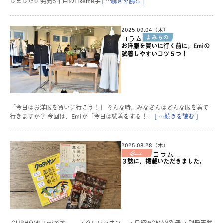
しました✨ 発売5年目のLikeme手
[ …続きを読む ]
2025.09.04（木）
コラム
お洋服を買いに行く前に。Emiの
試着しやすいコツ５つ！
「今日はお洋服を買いに行こう！」 そんな時、みなさんはどんな服を着て
行きますか？ 今回は、Emiが「今日は試着をする！」
[ …続きを読む ]
2025.08.28（木）
コラム
３誌に、掲載いただきました。
OURHOME Emiです。 ・クロワッサン ・日経WOMAN別冊 ・別冊天然