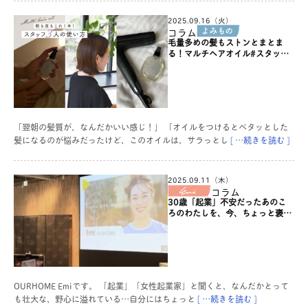
2025.09.16（火）
コラム
毛量多めの髪もストンとまとま
る！マルチヘアオイル#スタッフ
の使い方
「翌朝の髪質が、なんだかいい感じ！」 「オイルをつけるとペタッとした
髪になるのが悩みだったけど、このオイルは、サラっとし
[ …続きを読む ]
2025.09.11（木）
コラム
30歳「起業」不安だったあのこ
ろのわたしを、今、ちょっと褒め
たい。
OURHOME Emiです。 「起業」「女性起業家」と聞くと、なんだかとって
も壮大な、野心に溢れている…自分にはちょっと
[ …続きを読む ]