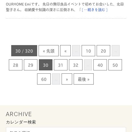
OURHOME Emiです。 先日の無印良品イベントで初めてお会いした、北田
聖子さん。 収納愛や知識の深さに圧倒され、「
[ …続きを読む ]
30 / 320
« 先頭
«
10
20
...
...
28
29
30
31
32
40
50
...
60
»
最後 »
...
ARCHIVE
カレンダー検索