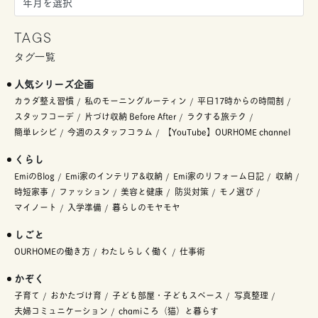
TAGS
タグ一覧
人気シリーズ企画
カラダ整え習慣
私のモーニングルーティン
平日17時からの時間割
スタッフコーデ
片づけ収納 Before After
ラクする旅テク
簡単レシピ
今週のスタッフコラム
【YouTube】OURHOME channel
くらし
EmiのBlog
Emi家のインテリア&収納
Emi家のリフォーム日記
収納
時短家事
ファッション
美容と健康
防災対策
モノ選び
マイノート
入学準備
暮らしのモヤモヤ
しごと
OURHOMEの働き方
わたしらしく働く
仕事術
かぞく
子育て
おかたづけ育
子ども部屋・子どもスペース
写真整理
夫婦コミュニケーション
chamiころ（猫）と暮らす