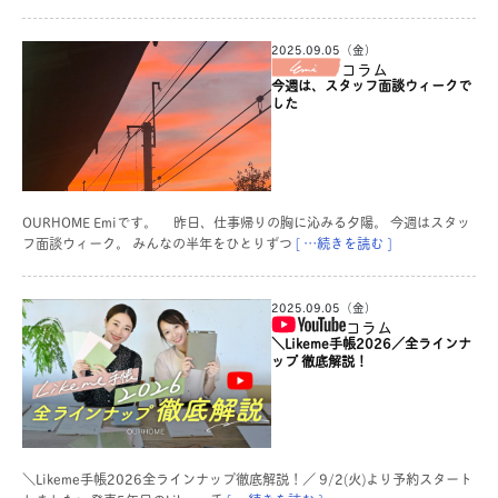
2025.09.05（金）
コラム
今週は、スタッフ面談ウィークで
した
OURHOME Emiです。 昨日、仕事帰りの胸に沁みる夕陽。 今週はスタッ
フ面談ウィーク。 みんなの半年をひとりずつ
[ …続きを読む ]
2025.09.05（金）
コラム
＼Likeme手帳2026／全ラインナ
ップ 徹底解説！
＼Likeme手帳2026全ラインナップ徹底解説！／ 9/2(火)より予約スタート