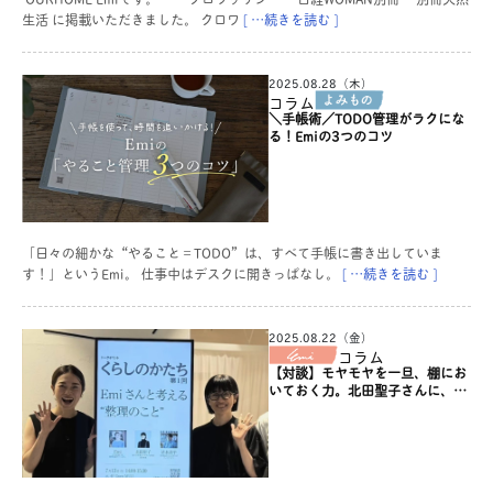
生活 に掲載いただきました。 クロワ
[ …続きを読む ]
2025.08.28（木）
コラム
＼手帳術／TODO管理がラクにな
る！Emiの3つのコツ
「日々の細かな“やること＝TODO”は、すべて手帳に書き出していま
す！」というEmi。 仕事中はデスクに開きっぱなし。
[ …続きを読む ]
2025.08.22（金）
コラム
【対談】モヤモヤを一旦、棚にお
いておく力。北田聖子さんに、暮
らす働く聞いてみた。