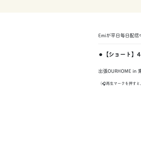
Emiが平日毎日配
⚫︎【ショート】
出張OURHOME 
（🎧再生マークを押す