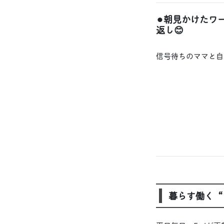
⚫︎朝見かけた
返し😊
信号待ちのママと自
暮らす働く“