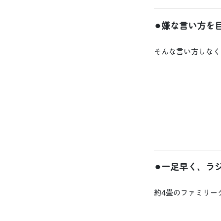
⚫︎嫌な言い方を
そんな言い方しなく
⚫︎一足早く、
約4畳のファミリー