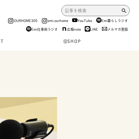
OURHOME305
emi.ourhome
YouTube
Emi暮らしラジオ
Emi仕事術ラジオ
広報note
LINE
メルマガ登録
NT
SHOP