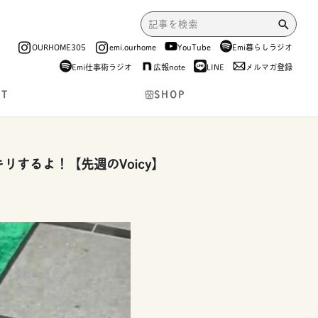
OURHOME305
emi.ourhome
YouTube
Emi暮らしラジオ
Emi仕事術ラジオ
広報note
LINE
メルマガ登録
NT
SHOP
するよ！【先週のVoicy】