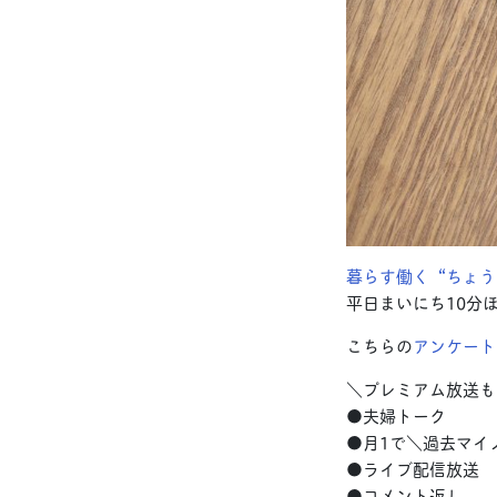
暮らす働く“ちょう
平日まいにち10分
こちらの
アンケート
＼プレミアム放送も
●夫婦トーク
●月1で＼過去マイ
●ライブ配信放送
●コメント返し