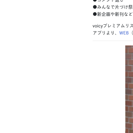
●みんなで片づけ祭
●新企画や新刊など
voicyプレミアム
アプリより、
WEB
（