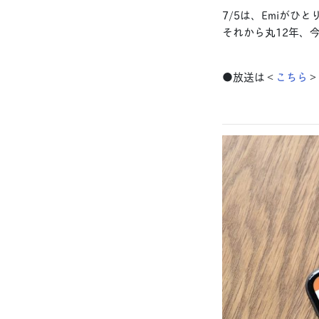
7/5は、Emiがひ
それから丸12年、
●放送は＜
こちら
＞