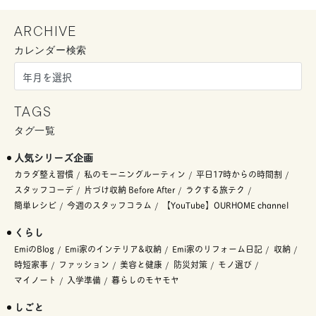
ARCHIVE
カレンダー検索
TAGS
タグ一覧
人気シリーズ企画
カラダ整え習慣
私のモーニングルーティン
平日17時からの時間割
スタッフコーデ
片づけ収納 Before After
ラクする旅テク
簡単レシピ
今週のスタッフコラム
【YouTube】OURHOME channel
くらし
EmiのBlog
Emi家のインテリア&収納
Emi家のリフォーム日記
収納
時短家事
ファッション
美容と健康
防災対策
モノ選び
マイノート
入学準備
暮らしのモヤモヤ
しごと