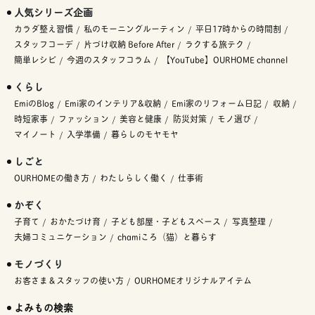
人気シリーズ企画
カラダ整え習慣
私のモーニングルーティン
平日17時からの時間割
スタッフコーデ
片づけ収納 Before After
ラクする旅テク
簡単レシピ
今週のスタッフコラム
【YouTube】OURHOME channel
くらし
EmiのBlog
Emi家のインテリア&収納
Emi家のリフォーム日記
収納
時短家事
ファッション
美容と健康
防災対策
モノ選び
マイノート
入学準備
暮らしのモヤモヤ
しごと
OURHOMEの働き方
わたしらしく働く
仕事術
かぞく
子育て
おかたづけ育
子ども部屋・子どもスペース
写真整理
夫婦コミュニケーション
chamiころ（猫）と暮らす
モノづくり
お客さま＆スタッフの使い方
OURHOMEオリジナルアイテム
よみもの検索