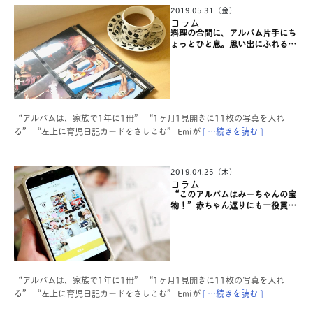
2019.05.31（金）
コラム
料理の合間に、アルバム片手にち
ょっとひと息。思い出にふれるこ
とが、暮らしの一部になっていま
す。【みんなの写真整理】
“アルバムは、家族で1年に1冊” “1ヶ月1見開きに11枚の写真を入れ
る” “左上に育児日記カードをさしこむ” Emiが
[ …続きを読む ]
2019.04.25（木）
コラム
“このアルバムはみーちゃんの宝
物！”赤ちゃん返りにも一役買っ
てくれました。【みんなの写真整
理】
“アルバムは、家族で1年に1冊” “1ヶ月1見開きに11枚の写真を入れ
る” “左上に育児日記カードをさしこむ” Emiが
[ …続きを読む ]