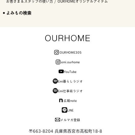
お客さま＆スタッフの使い方
OURHOMEオリジナルアイテム
よみもの検索
OURHOME305
emi.ourhome
YouTube
Emi暮らしラジオ
Emi仕事術ラジオ
広報note
LINE
メルマガ登録
〒663-8204 兵庫県西宮市高松町18-8