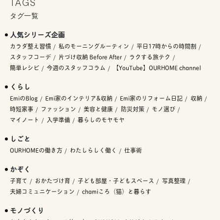
TAGS
タグ一覧
人気シリーズ企画
カラダ整え習慣
私のモーニングルーティン
平日17時からの時間割
スタッフコーデ
片づけ収納 Before After
ラクする旅テク
簡単レシピ
今週のスタッフコラム
【YouTube】OURHOME channel
くらし
EmiのBlog
Emi家のインテリア&収納
Emi家のリフォーム日記
収納
時短家事
ファッション
美容と健康
防災対策
モノ選び
マイノート
入学準備
暮らしのモヤモヤ
しごと
OURHOMEの働き方
わたしらしく働く
仕事術
かぞく
子育て
おかたづけ育
子ども部屋・子どもスペース
写真整理
夫婦コミュニケーション
chamiころ（猫）と暮らす
モノづくり