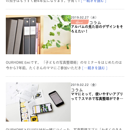
の双子はもうすぐ新4年生になります。子育て1
[ …続きを読む ]
2019.02.27（水）
コラム
アルバムの見た目のデザインをそ
ろえたい！
OURHOME Emiです。 「子どもの写真整理術」のセミナーをはじめたのは
今から7年前。たくさんのママにご参加いただき
[ …続きを読む ]
2019.02.22（金）
コラム
ママにとって、使いやすいアプリ
って？スマホで写真整理ができる
「かぞくのきろく」【スペシャル
対談vol.2】
OURHOMEとFUJIFILMが一緒につくった、写真整理アプリ「かぞくのきろ