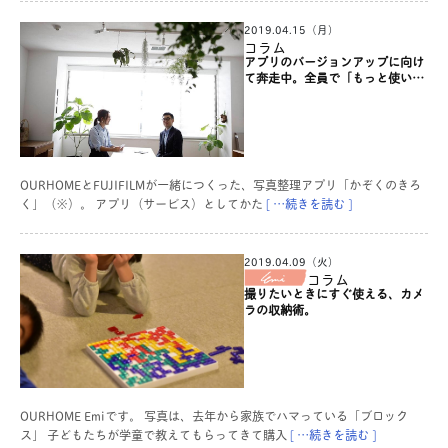
2019.04.15（月）
コラム
アプリのバージョンアップに向け
て奔走中。全員で「もっと使いや
すく」を目指しています。【スペ
シャル対談vol.3】
OURHOMEとFUJIFILMが一緒につくった、写真整理アプリ「かぞくのきろ
く」（※）。 アプリ（サービス）としてかた
[ …続きを読む ]
2019.04.09（火）
コラム
撮りたいときにすぐ使える、カメ
ラの収納術。
OURHOME Emiです。 写真は、去年から家族でハマっている「ブロック
ス」 子どもたちが学童で教えてもらってきて購入
[ …続きを読む ]