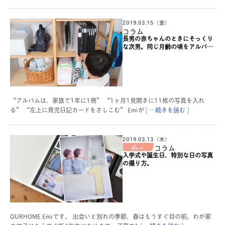
2019.03.15（金）
コラム
長男の赤ちゃんのときにそっくり
な次男。同じ月齢の頃をアルバム
で見比べています。【みんなの写
真整理】
“アルバムは、家族で1年に1冊” “1ヶ月1見開きに11枚の写真を入れ
る” “左上に育児日記カードをさしこむ” Emiが
[ …続きを読む ]
2019.03.13（水）
コラム
入学式や誕生日、特別な日の写真
の撮り方。
OURHOME Emiです。 出会いと別れの季節、春はもうすぐ目の前。わが家