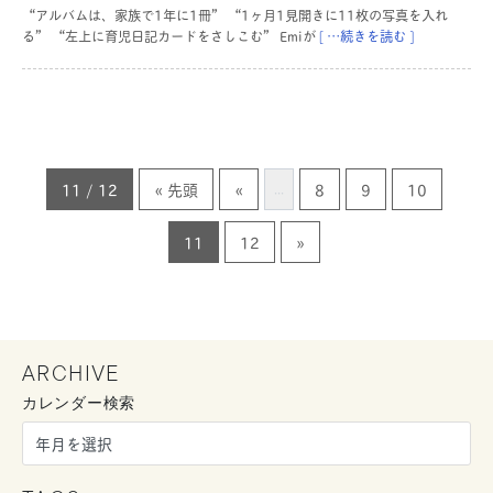
“アルバムは、家族で1年に1冊” “1ヶ月1見開きに11枚の写真を入れ
る” “左上に育児日記カードをさしこむ” Emiが
[ …続きを読む ]
11 / 12
« 先頭
«
8
9
10
...
11
12
»
ARCHIVE
カレンダー検索