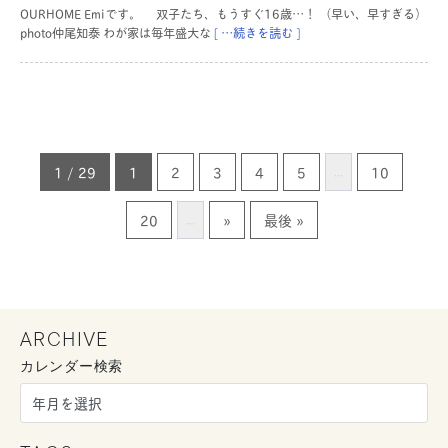
OURHOME Emiです。 双子たち、もうすぐ16歳…！ （早い、早すぎる）
photo仲尾知泰 わが家は毎年盛大な
[ …続きを読む ]
1 / 29
1
2
3
4
5
10
...
20
»
最後 »
...
ARCHIVE
カレンダー検索