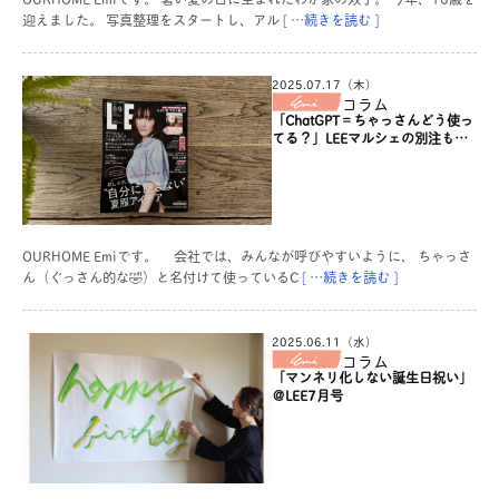
迎えました。 写真整理をスタートし、アル
[ …続きを読む ]
2025.07.17（木）
コラム
「ChatGPT＝ちゃっさんどう使っ
てる？」LEEマルシェの別注も！
＠LEE8・9月号
OURHOME Emiです。 会社では、みんなが呼びやすいように、 ちゃっさ
ん（ぐっさん的な🤣）と名付けて使っているC
[ …続きを読む ]
2025.06.11（水）
コラム
「マンネリ化しない誕生日祝い」
＠LEE7月号