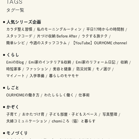
TAGS
タグ一覧
人気シリーズ企画
カラダ整え習慣
私のモーニングルーティン
平日17時からの時間割
スタッフコーデ
片づけ収納 Before After
ラクする旅テク
簡単レシピ
今週のスタッフコラム
【YouTube】OURHOME channel
くらし
EmiのBlog
Emi家のインテリア&収納
Emi家のリフォーム日記
収納
時短家事
ファッション
美容と健康
防災対策
モノ選び
マイノート
入学準備
暮らしのモヤモヤ
しごと
OURHOMEの働き方
わたしらしく働く
仕事術
かぞく
子育て
おかたづけ育
子ども部屋・子どもスペース
写真整理
夫婦コミュニケーション
chamiころ（猫）と暮らす
モノづくり