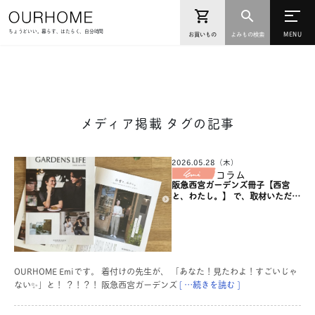
ちょうどいい。暮らす、はたらく、自分時間
お買いもの
よみもの検索
メディア掲載 タグの記事
2026.05.28（木）
コラム
阪急西宮ガーデンズ冊子【西宮
と、わたし。】 で、取材いただき
ました！
OURHOME Emiです。 着付けの先生が、 「あなた！見たわよ！すごいじゃ
ない✨」と！ ？！？！ 阪急西宮ガーデンズ
[ …続きを読む ]