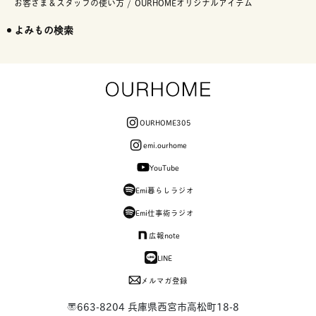
お客さま＆スタッフの使い方
OURHOMEオリジナルアイテム
よみもの検索
OURHOME305
emi.ourhome
YouTube
Emi暮らしラジオ
Emi仕事術ラジオ
広報note
LINE
メルマガ登録
〒663-8204 兵庫県西宮市高松町18-8