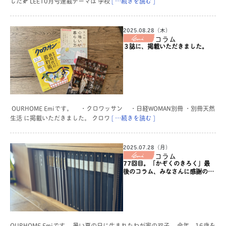
した🍂 LEE10月号連載テーマは 学校
[ …続きを読む ]
2025.08.28（木）
コラム
３誌に、掲載いただきました。
OURHOME Emiです。 ・クロワッサン ・日経WOMAN別冊 ・別冊天然
生活 に掲載いただきました。 クロワ
[ …続きを読む ]
2025.07.28（月）
コラム
77回目。「かぞくのきろく」最
後のコラム、みなさんに感謝の気
持ちをこめて。
OURHOME Emiです。 暑い夏の日に生まれたわが家の双子。 今年、16歳を