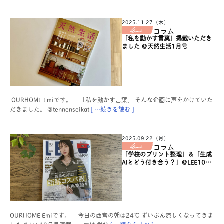
2025.11.27（木）
コラム
「私を動かす言葉」掲載いただき
ました ＠天然生活1月号
OURHOME Emiです。 「私を動かす言葉」 そんな企画に声をかけていた
だきました。 @tennenseikat
[ …続きを読む ]
2025.09.22（月）
コラム
「学校のプリント整理」＆「生成
AIとどう付き合う？」＠LEE10月
号
OURHOME Emiです。 今日の西宮の朝は24℃ ずいぶん涼しくなってきま