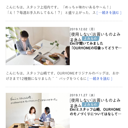
こんにちは。スタッフ上垣内です。 「めっちゃ味わいあるや〜ん！」
「え！？毎週お手入れしてるん！？」 と盛り上がった、ス
[ …続きを読む ]
2019.12.02（月）
[使用しない]お買いものよみ
コラム
もの
Emiが聞いてみました
「OURHOMEの印象ってどうです
か…？」
こんにちは。スタッフ山崎です。OURHOMEオリジナルのバッグは、おか
げさまで12種類になりました＾＾ バッグをつくるに
[ …続きを読む ]
2019.11.27（水）
[使用しない]お買いものよみ
コラム
もの
Emiとスタッフ山崎、OURHOME
のモノづくりについてはなしてみ
ました。