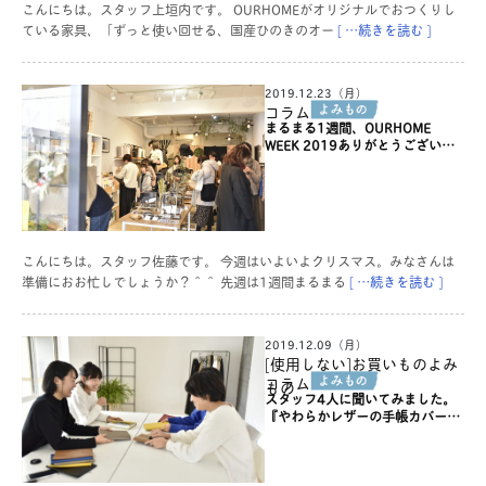
こんにちは。スタッフ上垣内です。 OURHOMEがオリジナルでおつくりし
ている家具、「ずっと使い回せる、国産ひのきのオー
[ …続きを読む ]
2019.12.23（月）
コラム
まるまる1週間、OURHOME
WEEK 2019ありがとうございま
した！
こんにちは。スタッフ佐藤です。 今週はいよいよクリスマス。みなさんは
準備におお忙しでしょうか？＾＾ 先週は1週間まるまる
[ …続きを読む ]
2019.12.09（月）
[使用しない]お買いものよみ
コラム
もの
スタッフ4人に聞いてみました。
『やわらかレザーの手帳カバー』
私なりの使い方。