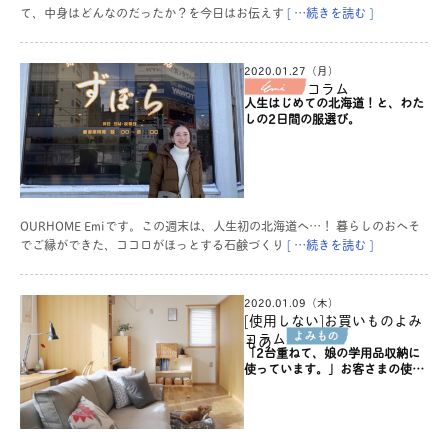
て、中身はどんなのだったか？を今日はお伝えす
[ …続きを読む ]
2020.01.27（月）
コラム
人生はじめての北海道！と、わた
しの2日間の服選び。
OURHOME Emiです。この週末は、人生初の北海道へ…！ 暮らしのおへそ
でご縁ができた、ココロがほっとする石鹸づくり
[ …続きを読む ]
2020.01.09（木）
[使用しない]お買いものよみ
コラム
もの
「2台重ねて、娘の学用品収納に
使っています。」お客さまの使い
かた