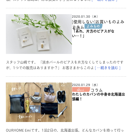
2020.01.30（木）
[使用しない]お買いものよみ
コラム
もの
「あれ、片方のピアスがな
い…！」
スタッフ山崎です。 「淡水パールのピアスを片方なくしてしまったのです
が、1つでの販売はありますか？」 お客さまからこのよ
[ …続きを読む ]
2020.01.29（水）
コラム
わたしのカバンの中身＠北海道出
張編！
OURHOME Emiです。1泊2日の、北海道出張。どんなカバンを持って行っ