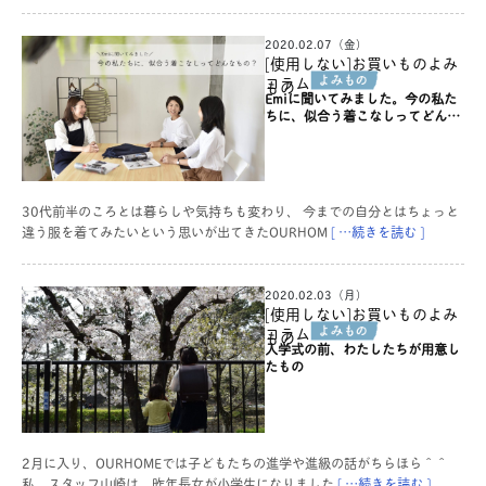
2020.02.07（金）
[使用しない]お買いものよみ
コラム
もの
Emiに聞いてみました。今の私た
ちに、似合う着こなしってどんな
もの？
30代前半のころとは暮らしや気持ちも変わり、 今までの自分とはちょっと
違う服を着てみたいという思いが出てきたOURHOM
[ …続きを読む ]
2020.02.03（月）
[使用しない]お買いものよみ
コラム
もの
入学式の前、わたしたちが用意し
たもの
2月に入り、OURHOMEでは子どもたちの進学や進級の話がちらほら＾＾
私、スタッフ山崎は、昨年長女が小学生になりました
[ …続きを読む ]