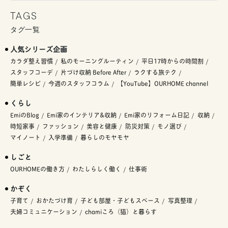
TAGS
タグ一覧
人気シリーズ企画
カラダ整え習慣
私のモーニングルーティン
平日17時からの時間割
スタッフコーデ
片づけ収納 Before After
ラクする旅テク
簡単レシピ
今週のスタッフコラム
【YouTube】OURHOME channel
くらし
EmiのBlog
Emi家のインテリア&収納
Emi家のリフォーム日記
収納
時短家事
ファッション
美容と健康
防災対策
モノ選び
マイノート
入学準備
暮らしのモヤモヤ
しごと
OURHOMEの働き方
わたしらしく働く
仕事術
かぞく
子育て
おかたづけ育
子ども部屋・子どもスペース
写真整理
夫婦コミュニケーション
chamiころ（猫）と暮らす