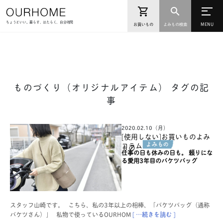
ちょうどいい。暮らす、はたらく、自分時間
お買いもの
よみもの検索
ものづくり（オリジナルアイテム） タグの記
事
2020.02.10（月）
[使用しない]お買いものよみ
コラム
もの
仕事の日も休みの日も。 頼りにな
る愛用3年目のバケツバッグ
スタッフ山崎です。 こちら、私の3年以上の相棒、「バケツバッグ（通称
バケツさん）」 私物で使っているOURHOM
[ …続きを読む ]