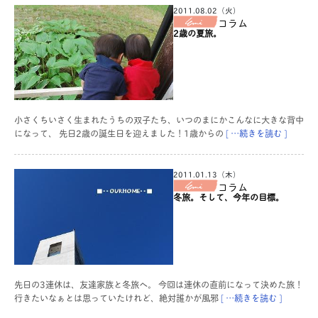
2011.08.02（火）
コラム
2歳の夏旅。
小さくちいさく生まれたうちの双子たち、いつのまにかこんなに大きな背中
になって、 先日2歳の誕生日を迎えました！1歳からの
[ …続きを読む ]
2011.01.13（木）
コラム
冬旅。そして、今年の目標。
先日の3連休は、友達家族と冬旅へ。 今回は連休の直前になって決めた旅！
行きたいなぁとは思っていたけれど、絶対誰かが風邪
[ …続きを読む ]