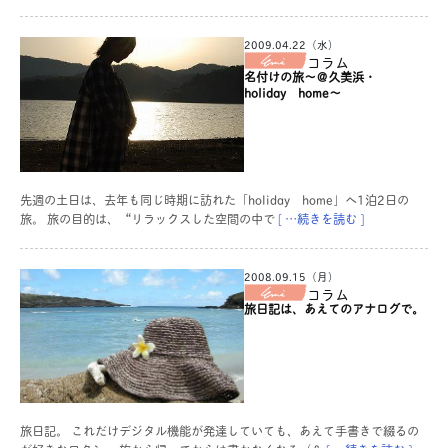
2009.04.22（水）
コラム
名付けの旅～＠久美浜・
holiday home～
先週の土日は、去年も同じ時期に訪れた「holiday home」へ1泊2日の
旅。 旅の目的は、“リラックスした空間の中で
[ …続きを読む ]
2008.09.15（月）
コラム
旅日記は、あえてのアナログで。
旅日記。 これだけデジタル機能が発達していても、あえて手書きで綴るの