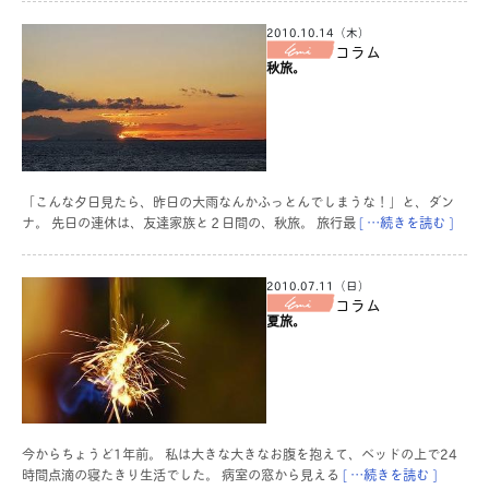
2010.10.14（木）
コラム
秋旅。
「こんな夕日見たら、昨日の大雨なんかふっとんでしまうな！」と、ダン
ナ。 先日の連休は、友達家族と２日間の、秋旅。 旅行最
[ …続きを読む ]
2010.07.11（日）
コラム
夏旅。
今からちょうど1年前。 私は大きな大きなお腹を抱えて、ベッドの上で24
時間点滴の寝たきり生活でした。 病室の窓から見える
[ …続きを読む ]