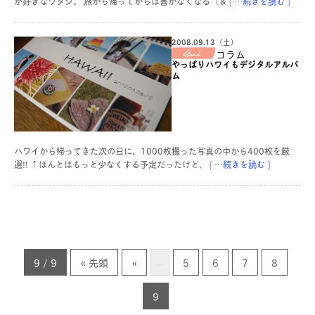
が好きなワタシ。 旅から帰ってからは書かなくなる（＆
[ …続きを読む ]
2008.09.13（土）
コラム
やっぱりハワイもデジタルアルバ
ム
ハワイから帰ってきた次の日に、1000枚撮った写真の中から400枚を厳
選!! ↑ほんとはもっと少なくする予定だったけど、
[ …続きを読む ]
9 / 9
« 先頭
«
5
6
7
8
...
9