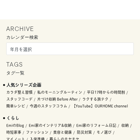
ARCHIVE
カレンダー検索
TAGS
タグ一覧
人気シリーズ企画
カラダ整え習慣
私のモーニングルーティン
平日17時からの時間割
スタッフコーデ
片づけ収納 Before After
ラクする旅テク
簡単レシピ
今週のスタッフコラム
【YouTube】OURHOME channel
くらし
EmiのBlog
Emi家のインテリア&収納
Emi家のリフォーム日記
収納
時短家事
ファッション
美容と健康
防災対策
モノ選び
マイノート
入学準備
暮らしのモヤモヤ