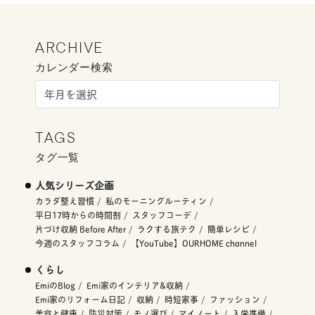
ARCHIVE
カレンダー検索
TAGS
タグ一覧
人気シリーズ企画
カラダ整え習慣
私のモーニングルーティン
平日17時からの時間割
スタッフコーデ
片づけ収納 Before After
ラクする旅テク
簡単レシピ
今週のスタッフコラム
【YouTube】OURHOME channel
くらし
EmiのBlog
Emi家のインテリア&収納
Emi家のリフォーム日記
収納
時短家事
ファッション
美容と健康
防災対策
モノ選び
マイノート
入学準備