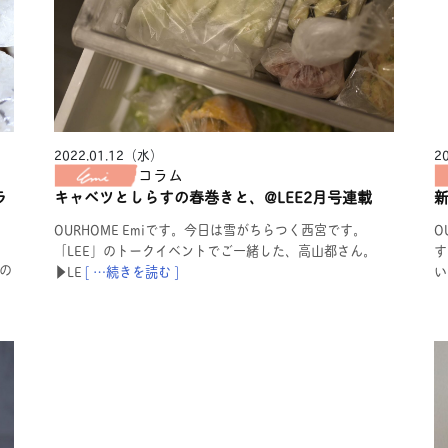
2022.01.12（水）
2
コラム
ラ
キャベツとしらすの春巻きと、@LEE2月号連載
OURHOME Emiです。今日は雪がちらつく西宮です。
O
「LEE」のトークイベントでご一緒した、高山都さん。
す
の
▶︎LE
[ …続きを読む ]
い