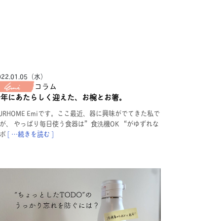
022.01.05（水）
コラム
新年にあたらしく迎えた、お椀とお箸。
URHOME Emiです。ここ最近、器に興味がでてきた私で
が、 やっぱり毎日使う食器は”食洗機OK “がゆずれな
ポ
[ …続きを読む ]