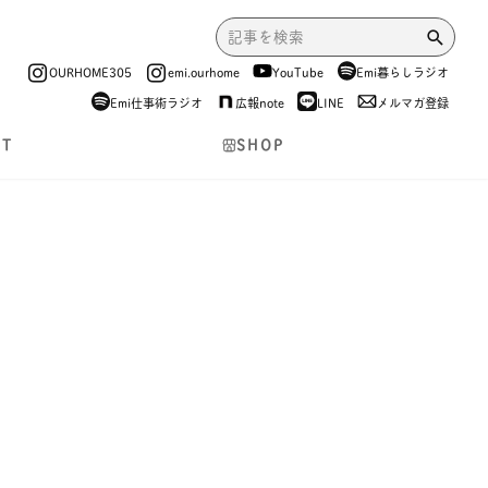
OURHOME305
emi.ourhome
YouTube
Emi暮らしラジオ
Emi仕事術ラジオ
広報note
LINE
メルマガ登録
NT
SHOP