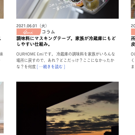
2021.06.01（火）
2
コラム
ス
調味料にマスキングテープ。家族が冷蔵庫にもど
しやすい仕組み。
妹
OURHOME Emiです。 冷蔵庫の調味料を家族がいろんな
O
テ
場所に戻すので、あれ？どこだっけ？ここになかったか
く
な？を何度
[ …続きを読む ]
ま