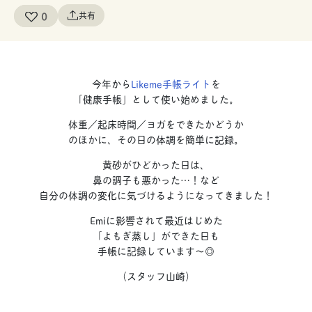
0
共有
今年から
Likeme手帳ライト
を
「健康手帳」として使い始めました。
体重／起床時間／ヨガをできたかどうか
のほかに、その日の体調を簡単に記録。
黄砂がひどかった日は、
鼻の調子も悪かった…！など
自分の体調の変化に気づけるようになってきました！
Emiに影響されて最近はじめた
「よもぎ蒸し」ができた日も
手帳に記録しています〜◎
（スタッフ山崎）