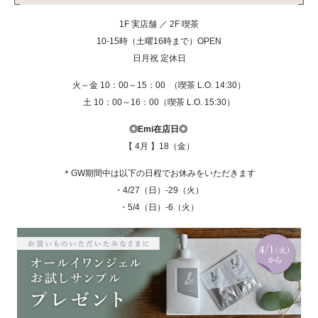
1F 実店舗 ／ 2F 喫茶
10-15時（土曜16時まで）OPEN
日月祝 定休日
火～金 10：00～15：00 （喫茶 L.O. 14:30）
土 10：00～16：00（喫茶 L.O. 15:30）
◎Emi在店日◎
【 4月 】18（金）
＊GW期間中は以下の
日程でお休みをいただきます
・4/27（日）-29（火）
・5/4（日）-6（火）