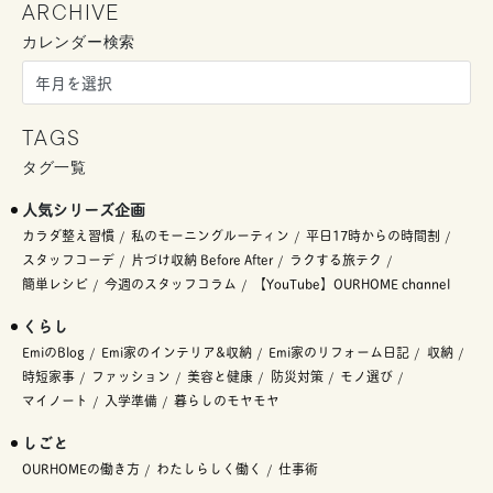
ARCHIVE
カレンダー検索
TAGS
タグ一覧
人気シリーズ企画
カラダ整え習慣
私のモーニングルーティン
平日17時からの時間割
スタッフコーデ
片づけ収納 Before After
ラクする旅テク
簡単レシピ
今週のスタッフコラム
【YouTube】OURHOME channel
くらし
EmiのBlog
Emi家のインテリア&収納
Emi家のリフォーム日記
収納
時短家事
ファッション
美容と健康
防災対策
モノ選び
マイノート
入学準備
暮らしのモヤモヤ
しごと
OURHOMEの働き方
わたしらしく働く
仕事術