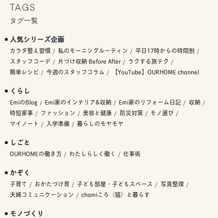
TAGS
タグ一覧
人気シリーズ企画
カラダ整え習慣
私のモーニングルーティン
平日17時からの時間割
スタッフコーデ
片づけ収納 Before After
ラクする旅テク
簡単レシピ
今週のスタッフコラム
【YouTube】OURHOME channel
くらし
EmiのBlog
Emi家のインテリア&収納
Emi家のリフォーム日記
収納
時短家事
ファッション
美容と健康
防災対策
モノ選び
マイノート
入学準備
暮らしのモヤモヤ
しごと
OURHOMEの働き方
わたしらしく働く
仕事術
かぞく
子育て
おかたづけ育
子ども部屋・子どもスペース
写真整理
夫婦コミュニケーション
chamiころ（猫）と暮らす
モノづくり