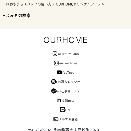
お客さま＆スタッフの使い方
OURHOMEオリジナルアイテム
よみもの検索
OURHOME305
emi.ourhome
YouTube
Emi暮らしラジオ
Emi仕事術ラジオ
広報note
LINE
メルマガ登録
〒663-8204 兵庫県西宮市高松町18-8