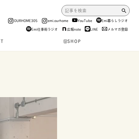
OURHOME305
emi.ourhome
YouTube
Emi暮らしラジオ
Emi仕事術ラジオ
広報note
LINE
メルマガ登録
NT
SHOP