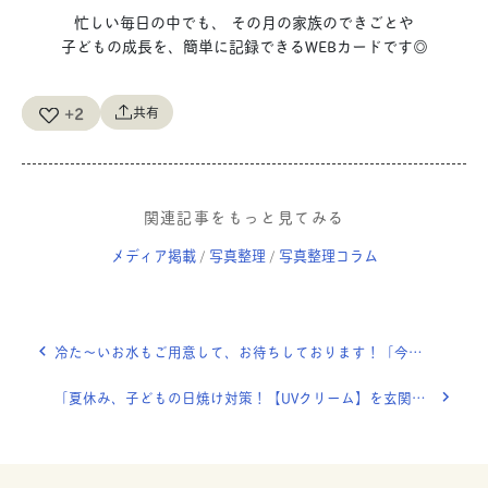
忙しい毎日の中でも、 その月の家族のできごとや
子どもの成長を、簡単に記録できるWEBカードです◎
+2
共有
関連記事をもっと見てみる
メディア掲載
写真整理
写真整理コラム
/
/
冷た〜いお水もご用意して、お待ちしております！「今週のEmi」OURHOME WEB LETTER
「夏休み、子どもの日焼け対策！【UVクリーム】を玄関横の身支度スペースに◎」OURHOME WEB LETTER