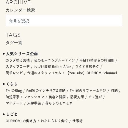
ARCHIVE
カレンダー検索
TAGS
タグ一覧
人気シリーズ企画
カラダ整え習慣
私のモーニングルーティン
平日17時からの時間割
スタッフコーデ
片づけ収納 Before After
ラクする旅テク
簡単レシピ
今週のスタッフコラム
【YouTube】OURHOME channel
くらし
EmiのBlog
Emi家のインテリア&収納
Emi家のリフォーム日記
収納
時短家事
ファッション
美容と健康
防災対策
モノ選び
マイノート
入学準備
暮らしのモヤモヤ
しごと
OURHOMEの働き方
わたしらしく働く
仕事術