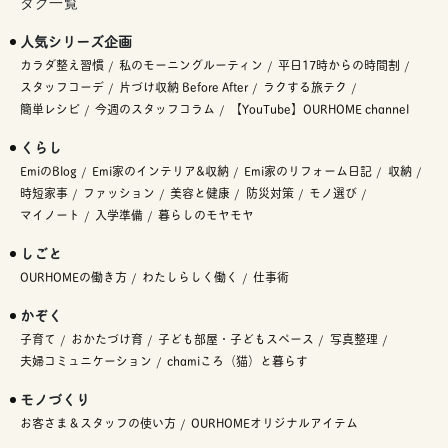
タグ一覧
人気シリーズ企画
カラダ整え習慣
私のモーニングルーティン
平日17時からの時間割
スタッフコーデ
片づけ収納 Before After
ラクする旅テク
簡単レシピ
今週のスタッフコラム
【YouTube】OURHOME channel
くらし
EmiのBlog
Emi家のインテリア&収納
Emi家のリフォーム日記
収納
時短家事
ファッション
美容と健康
防災対策
モノ選び
マイノート
入学準備
暮らしのモヤモヤ
しごと
OURHOMEの働き方
わたしらしく働く
仕事術
かぞく
子育て
おかたづけ育
子ども部屋・子どもスペース
写真整理
夫婦コミュニケーション
chamiころ（猫）と暮らす
モノづくり
お客さま＆スタッフの使い方
OURHOMEオリジナルアイテム