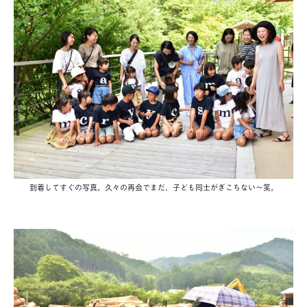
到着してすぐの写真。久々の再会でまだ、子ども同士がぎこちない〜笑。