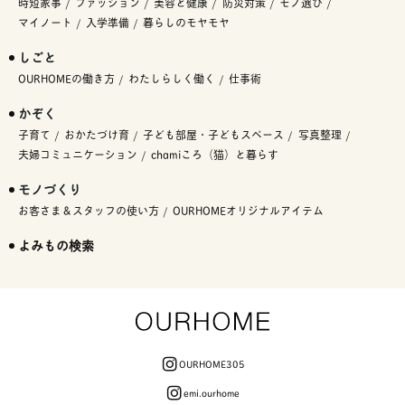
時短家事
ファッション
美容と健康
防災対策
モノ選び
マイノート
入学準備
暮らしのモヤモヤ
しごと
OURHOMEの働き方
わたしらしく働く
仕事術
かぞく
子育て
おかたづけ育
子ども部屋・子どもスペース
写真整理
夫婦コミュニケーション
chamiころ（猫）と暮らす
モノづくり
お客さま＆スタッフの使い方
OURHOMEオリジナルアイテム
よみもの検索
OURHOME305
emi.ourhome