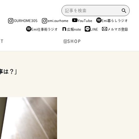
OURHOME305
emi.ourhome
YouTube
Emi暮らしラジオ
Emi仕事術ラジオ
広報note
LINE
メルマガ登録
NT
SHOP
事は？」