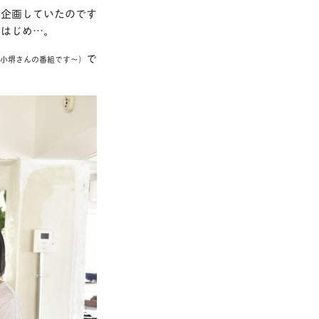
を企画していたのです
いはじめ…。
で
小堺さんの番組です〜）