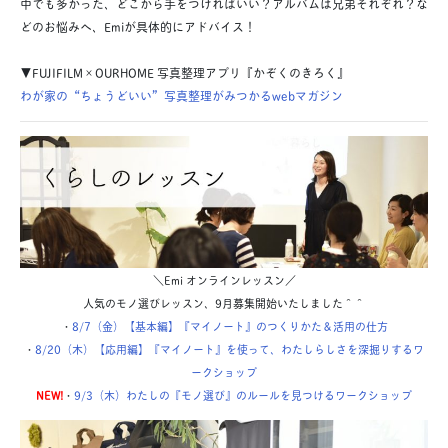
中でも多かった、どこから手をつければいい？アルバムは兄弟それぞれ？な
どのお悩みへ、Emiが具体的にアドバイス！
▼FUJIFILM×OURHOME 写真整理アプリ『かぞくのきろく』
わが家の“ちょうどいい”写真整理がみつかるwebマガジン
＼Emi オンラインレッスン／
人気のモノ選びレッスン、9月募集開始いたしました＾＾
・
8/7（金）【基本編】『マイノート』のつくりかた＆活用の仕方
・
8/20（木）【応用編】『マイノート』を使って、わたしらしさを深掘りするワ
ークショップ
NEW!
・
9/3（木）わたしの『モノ選び』のルールを見つけるワークショップ