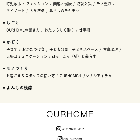
時短家事
ファッション
美容と健康
防災対策
モノ選び
マイノート
入学準備
暮らしのモヤモヤ
しごと
OURHOMEの働き方
わたしらしく働く
仕事術
かぞく
子育て
おかたづけ育
子ども部屋・子どもスペース
写真整理
夫婦コミュニケーション
chamiころ（猫）と暮らす
モノづくり
お客さま＆スタッフの使い方
OURHOMEオリジナルアイテム
よみもの検索
OURHOME305
emi.ourhome