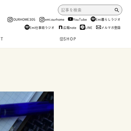
OURHOME305
emi.ourhome
YouTube
Emi暮らしラジオ
Emi仕事術ラジオ
広報note
LINE
メルマガ登録
NT
SHOP