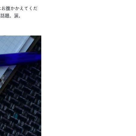
はお腹かかえてくだ
る話題。涙。