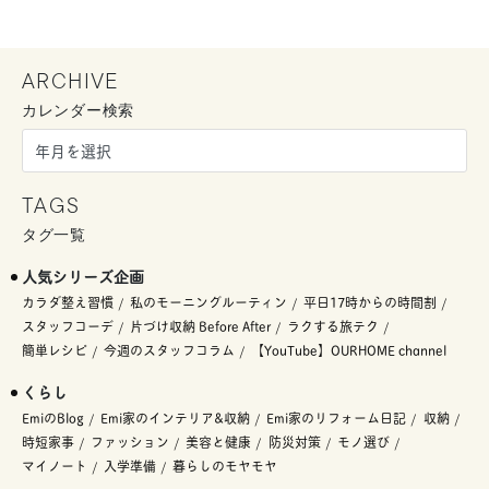
ARCHIVE
カレンダー検索
TAGS
タグ一覧
人気シリーズ企画
カラダ整え習慣
私のモーニングルーティン
平日17時からの時間割
スタッフコーデ
片づけ収納 Before After
ラクする旅テク
簡単レシピ
今週のスタッフコラム
【YouTube】OURHOME channel
くらし
EmiのBlog
Emi家のインテリア&収納
Emi家のリフォーム日記
収納
時短家事
ファッション
美容と健康
防災対策
モノ選び
マイノート
入学準備
暮らしのモヤモヤ