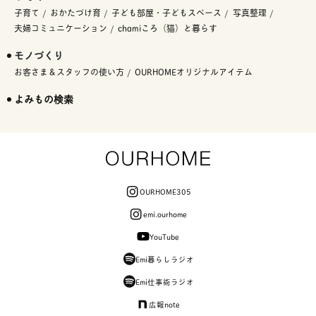
子育て
おかたづけ育
子ども部屋・子どもスペース
写真整理
夫婦コミュニケーション
chamiころ（猫）と暮らす
モノづくり
お客さま＆スタッフの使い方
OURHOMEオリジナルアイテム
よみもの検索
OURHOME305
emi.ourhome
YouTube
Emi暮らしラジオ
Emi仕事術ラジオ
広報note