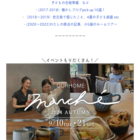
子どもの合宿準備 など
・
(2017-2018）懐かしブログpick up 10選！
・
（2018〜2019）宮古島で感じたこと、4畳の子ども部屋 etc
・(2020〜2022)わたしの原点の記事、小5娘のルームツアー
ーーーーーーーーー
＼イベントもりだくさん！／