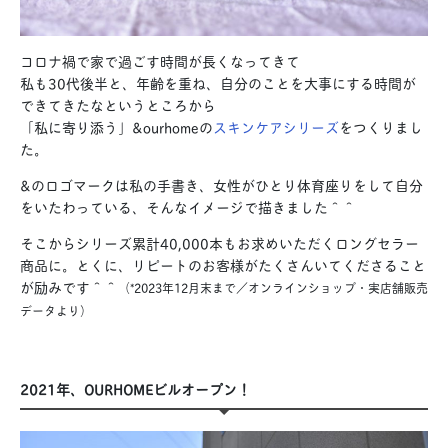
コロナ禍で家で過ごす時間が長くなってきて
私も30代後半と、年齢を重ね、自分のことを大事にする時間が
できてきたなというところから
「私に寄り添う」&ourhomeの
スキンケアシリーズ
をつくりまし
た。
&のロゴマークは私の手書き、女性がひとり体育座りをして自分
をいたわっている、そんなイメージで描きました＾＾
そこからシリーズ累計40,000本もお求めいただくロングセラー
商品に。とくに、リピートのお客様がたくさんいてくださること
が励みです＾＾
（*2023年12月末まで／オンラインショップ・実店舗販売
データより）
2021年、OURHOMEビルオープン！