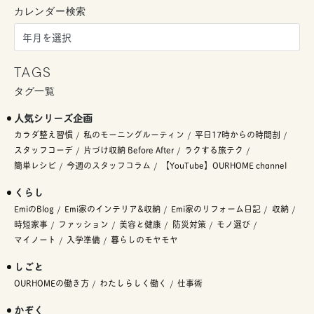
カレンダー検索
TAGS
タグ一覧
人気シリーズ企画
カラダ整え習慣
私のモーニングルーティン
平日17時からの時間割
スタッフコーデ
片づけ収納 Before After
ラクする旅テク
簡単レシピ
今週のスタッフコラム
【YouTube】OURHOME channel
くらし
EmiのBlog
Emi家のインテリア&収納
Emi家のリフォーム日記
収納
時短家事
ファッション
美容と健康
防災対策
モノ選び
マイノート
入学準備
暮らしのモヤモヤ
しごと
OURHOMEの働き方
わたしらしく働く
仕事術
かぞく