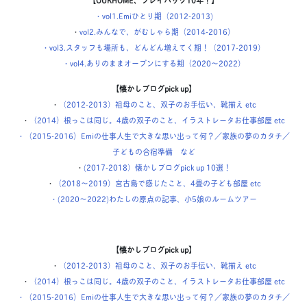
・
vol1.Emiひとり期（2012-2013)
・
vol2.みんなで、がむしゃら期（2014-2016）
・vol3.スタッフも場所も、どんどん増えてく期！（2017-2019）
・vol4.ありのままオープンにする期（2020〜2022）
【懐かしブログpick up】
・
（2012-2013）祖母のこと、双子のお手伝い、靴揃え etc
・
（2014）根っこは同じ。4歳の双子のこと、イラストレータお仕事部屋 etc
・（2015-2016）Emiの仕事人生で大きな思い出って何？／家族の夢のカタチ／
子どもの合宿準備 など
・
(2017-2018）懐かしブログpick up 10選！
・
（2018〜2019）宮古島で感じたこと、4畳の子ども部屋 etc
・(2020〜2022)わたしの原点の記事、小5娘のルームツアー
【懐かしブログpick up】
・
（2012-2013）祖母のこと、双子のお手伝い、靴揃え etc
・
（2014）根っこは同じ。4歳の双子のこと、イラストレータお仕事部屋 etc
・（2015-2016）Emiの仕事人生で大きな思い出って何？／家族の夢のカタチ／