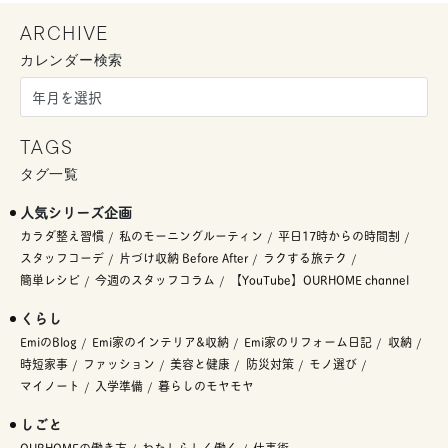
ARCHIVE
カレンダー検索
TAGS
タグ一覧
人気シリーズ企画
カラダ整え習慣
私のモーニングルーティン
平日17時からの時間割
スタッフコーデ
片づけ収納 Before After
ラクする旅テク
簡単レシピ
今週のスタッフコラム
【YouTube】OURHOME channel
くらし
EmiのBlog
Emi家のインテリア&収納
Emi家のリフォーム日記
収納
時短家事
ファッション
美容と健康
防災対策
モノ選び
マイノート
入学準備
暮らしのモヤモヤ
しごと
OURHOMEの働き方
わたしらしく働く
仕事術