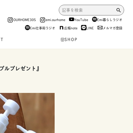
OURHOME305
emi.ourhome
YouTube
Emi暮らしラジオ
Emi仕事術ラジオ
広報note
LINE
メルマガ登録
NT
SHOP
ンプルプレゼント』