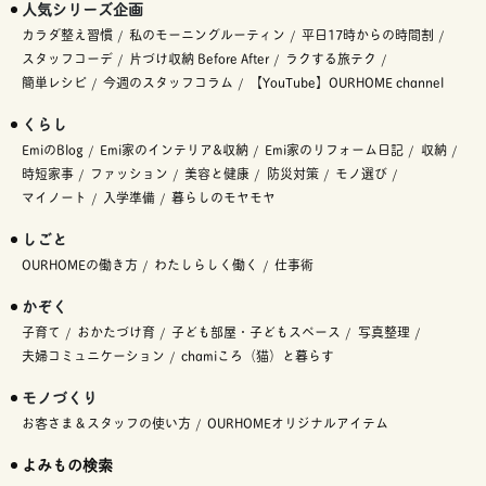
人気シリーズ企画
カラダ整え習慣
私のモーニングルーティン
平日17時からの時間割
スタッフコーデ
片づけ収納 Before After
ラクする旅テク
簡単レシピ
今週のスタッフコラム
【YouTube】OURHOME channel
くらし
EmiのBlog
Emi家のインテリア&収納
Emi家のリフォーム日記
収納
時短家事
ファッション
美容と健康
防災対策
モノ選び
マイノート
入学準備
暮らしのモヤモヤ
しごと
OURHOMEの働き方
わたしらしく働く
仕事術
かぞく
子育て
おかたづけ育
子ども部屋・子どもスペース
写真整理
夫婦コミュニケーション
chamiころ（猫）と暮らす
モノづくり
お客さま＆スタッフの使い方
OURHOMEオリジナルアイテム
よみもの検索