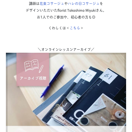
講師は
花束コサージュ
や
ハレの日コサージュ
を
デザインいただいたflorist Takashima Miyukiさん。
お1人でのご参加や、初心者の方も◎
くわしくは＜
こちら
＞
＼オンラインレッスンアーカイブ／