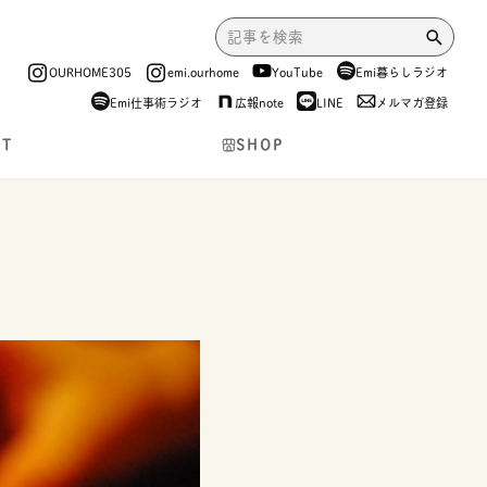
OURHOME305
emi.ourhome
YouTube
Emi暮らしラジオ
Emi仕事術ラジオ
広報note
LINE
メルマガ登録
NT
SHOP