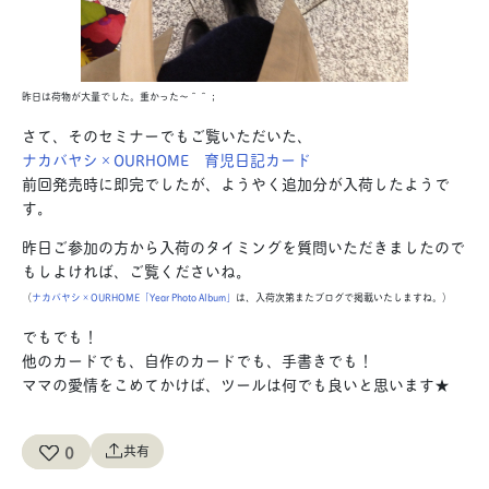
昨日は荷物が大量でした。重かった〜＾＾；
さて、そのセミナーでもご覧いただいた、
ナカバヤシ×OURHOME 育児日記カード
前回発売時に即完でしたが、ようやく追加分が入荷したようで
す。
昨日ご参加の方から入荷のタイミングを質問いただきましたので
もしよければ、ご覧くださいね。
（
ナカバヤシ×OURHOME「Year Photo Album」
は、入荷次第またブログで掲載いたしますね。）
でもでも！
他のカードでも、自作のカードでも、手書きでも！
ママの愛情をこめてかけば、ツールは何でも良いと思います★
0
共有