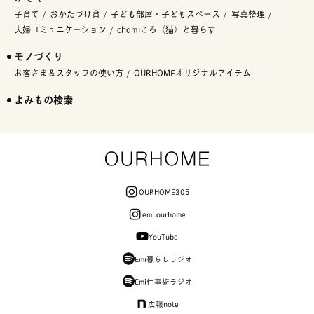
子育て
おかたづけ育
子ども部屋・子どもスペース
写真整理
夫婦コミュニケーション
chamiころ（猫）と暮らす
モノづくり
お客さま＆スタッフの使い方
OURHOMEオリジナルアイテム
よみもの検索
OURHOME305
emi.ourhome
YouTube
Emi暮らしラジオ
Emi仕事術ラジオ
広報note