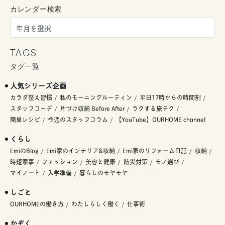
カレンダー検索
TAGS
タグ一覧
人気シリーズ企画
カラダ整え習慣
私のモーニングルーティン
平日17時からの時間割
スタッフコーデ
片づけ収納 Before After
ラクする旅テク
簡単レシピ
今週のスタッフコラム
【YouTube】OURHOME channel
くらし
EmiのBlog
Emi家のインテリア&収納
Emi家のリフォーム日記
収納
時短家事
ファッション
美容と健康
防災対策
モノ選び
マイノート
入学準備
暮らしのモヤモヤ
しごと
OURHOMEの働き方
わたしらしく働く
仕事術
かぞく