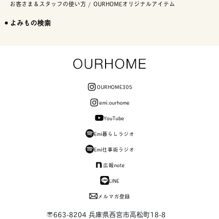
お客さま＆スタッフの使い方
OURHOMEオリジナルアイテム
よみもの検索
OURHOME305
emi.ourhome
YouTube
Emi暮らしラジオ
Emi仕事術ラジオ
広報note
LINE
メルマガ登録
〒663-8204 兵庫県西宮市高松町18-8