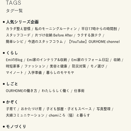
TAGS
タグ一覧
人気シリーズ企画
カラダ整え習慣
私のモーニングルーティン
平日17時からの時間割
スタッフコーデ
片づけ収納 Before After
ラクする旅テク
簡単レシピ
今週のスタッフコラム
【YouTube】OURHOME channel
くらし
EmiのBlog
Emi家のインテリア&収納
Emi家のリフォーム日記
収納
時短家事
ファッション
美容と健康
防災対策
モノ選び
マイノート
入学準備
暮らしのモヤモヤ
しごと
OURHOMEの働き方
わたしらしく働く
仕事術
かぞく
子育て
おかたづけ育
子ども部屋・子どもスペース
写真整理
夫婦コミュニケーション
chamiころ（猫）と暮らす
モノづくり