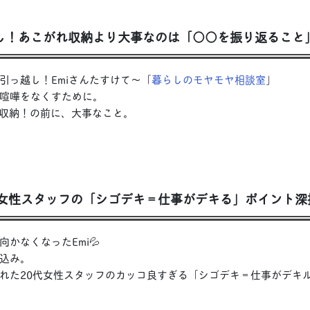
越し！あこがれ収納より大事なのは「○○を振り返ること
引っ越し！Emiさんたすけて〜「
暮らしのモヤモヤ相談室
」
喧嘩をなくすために。
の収納！の前に、大事なこと。
代女性スタッフの「シゴデキ＝仕事がデキる」ポイント深
かなくなったEmi💦
込み。
れた20代女性スタッフのカッコ良すぎる「シゴデキ＝仕事がデキ