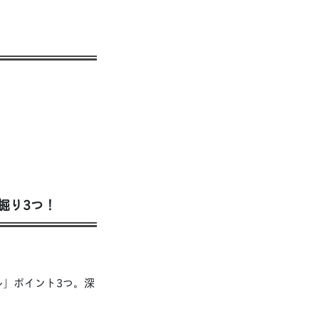
」
掘り3つ！
ル」ポイント3つ。深