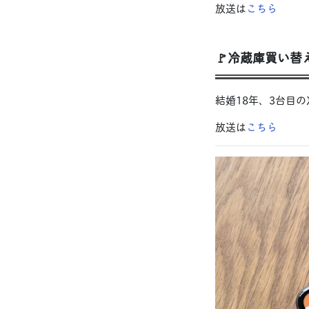
放送は
こちら
🚩冷蔵庫買い
結婚18年、3台目
放送は
こちら