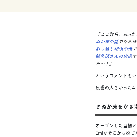
「ここ数日、Emiさ
ぬか床の話
でなるほ
引っ越し相談の話
で
鍼灸師さんの放送
で
た〜！」
というコメントもい
反響の大きかった4
🚩ぬか床をか
オープンした当初と
Emiがそこから感