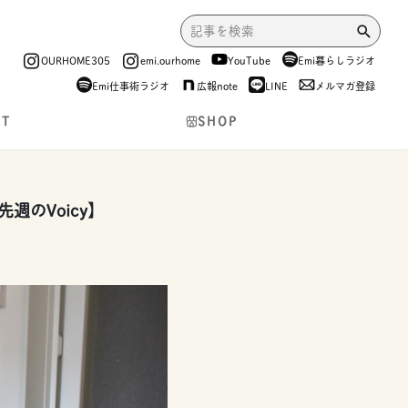
OURHOME305
emi.ourhome
YouTube
Emi暮らしラジオ
Emi仕事術ラジオ
広報note
LINE
メルマガ登録
NT
SHOP
のVoicy】