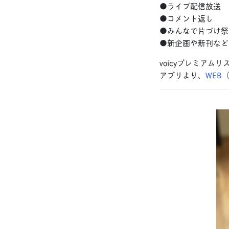
●ライブ配信放送
●コメント返し
●みんなで片づけ祭
●新企画や新刊など
voicyプレミアム
アプリより、
WEB
（