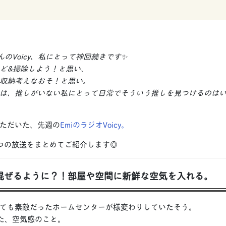
んのVoicy、私にとって神回続きです✨
ど&掃除しよう！と思い、
収納考えなおそ！と思い。
は、推しがいない私にとって日常でそういう推しを見つけるのは
ただいた、先週の
EmiのラジオVoicy。
つの放送をまとめてご紹介します◎
き混ぜるように？！部屋や空間に新鮮な空気を入れる。
ても素敵だったホームセンターが様変わりしていたそう。
じた、空気感のこと。