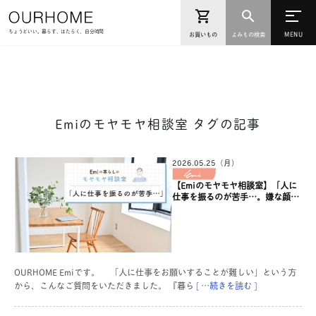
ちょうどいい。暮らす、はたらく、自分時間
お買いもの
よみもの検索
Emiのモヤモヤ相談室 タグの記事
2026.05.25（月）
【Emiのモヤモヤ相談室】「人に
仕事を振るのが苦手…。嫌な顔さ
れないかな、と考えてしまいま
す」
OURHOME Emiです。 「人に仕事をお願いすることが難しい」という方
から、こんなご質問をいただきました。 『暮ら
[ …続きを読む ]