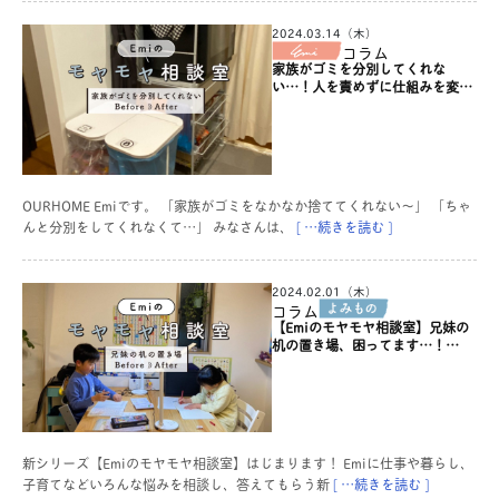
2024.03.14（木）
コラム
家族がゴミを分別してくれな
い…！人を責めずに仕組みを変え
る【Before→After】
OURHOME Emiです。 「家族がゴミをなかなか捨ててくれない〜」 「ちゃ
んと分別をしてくれなくて…」 みなさんは、
[ …続きを読む ]
2024.02.01（木）
コラム
【Emiのモヤモヤ相談室】兄妹の
机の置き場、困ってます…！
Before→After
新シリーズ【Emiのモヤモヤ相談室】はじまります！ Emiに仕事や暮らし、
子育てなどいろんな悩みを相談し、答えてもらう新
[ …続きを読む ]