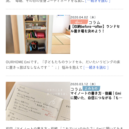
測。 毎朝、その日の全身コーディネートを写真に
[ …続きを読む ]
2020.04.02（木）
コラム
【収納before→after】ランドセ
ル置き場を決めよう！
OURHOME Emiです。「子どもたちのランドセル、だいたいリビングの床
に置きっ放ぱなしなんです＾＾；」 悩みを抱えて
[ …続きを読む ]
2020.03.12（木）
コラム
マイノートの書き方・後編｜Emi
に聞いた、自信につながる「もっ
と深める書き方」って？
前回（マイノートの書き方・前編 「これでいいのかな？」Emiに聞いてみま