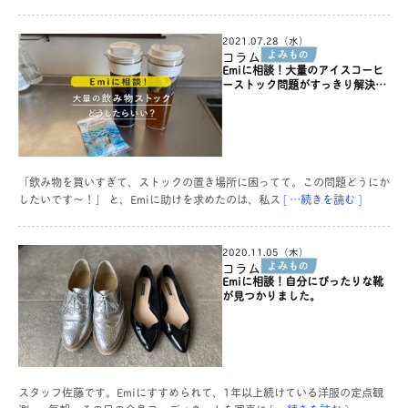
2021.07.28（水）
コラム
Emiに相談！大量のアイスコーヒ
ーストック問題がすっきり解決し
ました。
「飲み物を買いすぎて、ストックの置き場所に困ってて。この問題どうにか
したいです〜！」 と、Emiに助けを求めたのは、私ス
[ …続きを読む ]
2020.11.05（木）
コラム
Emiに相談！自分にぴったりな靴
が見つかりました。
スタッフ佐藤です。Emiにすすめられて、1年以上続けている洋服の定点観