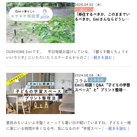
2026.04.02（木）
「移住するべきか、このままでい
るべきか。Emiさんならどうしま
すか？」
OURHOME Emiです。 平日毎朝お届けしている、『暮らす働くちょうど
いいラジオ』にいただいたリスナーさんからのご
[ …続きを読む ]
2024.08.08（木）
コラム
Emiに相談！Q&A “子どもの学習
スペース”と”プリント整理
法”を3分でおさらい◎
夏休みもいよいよ中盤！とーっても暑い日が続いていますね。子どもと一緒
に家にいる時間が多くなる今、気になるのが“学習スペー
[ …続きを読む ]