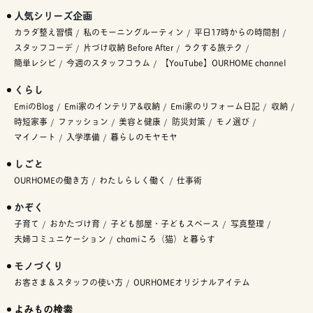
人気シリーズ企画
カラダ整え習慣
私のモーニングルーティン
平日17時からの時間割
スタッフコーデ
片づけ収納 Before After
ラクする旅テク
簡単レシピ
今週のスタッフコラム
【YouTube】OURHOME channel
くらし
EmiのBlog
Emi家のインテリア&収納
Emi家のリフォーム日記
収納
時短家事
ファッション
美容と健康
防災対策
モノ選び
マイノート
入学準備
暮らしのモヤモヤ
しごと
OURHOMEの働き方
わたしらしく働く
仕事術
かぞく
子育て
おかたづけ育
子ども部屋・子どもスペース
写真整理
夫婦コミュニケーション
chamiころ（猫）と暮らす
モノづくり
お客さま＆スタッフの使い方
OURHOMEオリジナルアイテム
よみもの検索