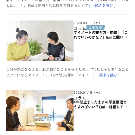
した。」）、Emiに前向きな気持ちで自分らしくマ
[ …続きを読む ]
2020.03.11（水）
コラム
マイノートの書き方・前編｜「こ
れでいいのかな？」Emiに聞いて
みました。
自分が気になること、心が動いたことを書きため、“わたしらしさ”を知る
ヒントになるマイノート。 16年間65冊の「マイノー
[ …続きを読む ]
2020.01.15（水）
コラム
4年間止まったままの写真整理ど
うすればいい？Emiに相談してみ
ました！