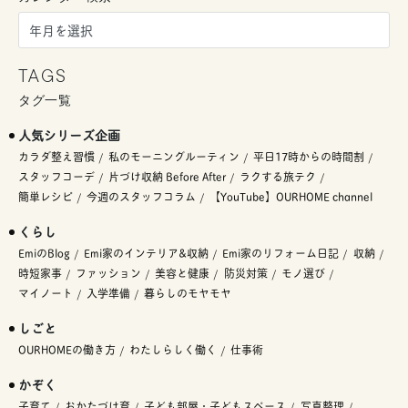
TAGS
タグ一覧
人気シリーズ企画
カラダ整え習慣
私のモーニングルーティン
平日17時からの時間割
スタッフコーデ
片づけ収納 Before After
ラクする旅テク
簡単レシピ
今週のスタッフコラム
【YouTube】OURHOME channel
くらし
EmiのBlog
Emi家のインテリア&収納
Emi家のリフォーム日記
収納
時短家事
ファッション
美容と健康
防災対策
モノ選び
マイノート
入学準備
暮らしのモヤモヤ
しごと
OURHOMEの働き方
わたしらしく働く
仕事術
かぞく
子育て
おかたづけ育
子ども部屋・子どもスペース
写真整理