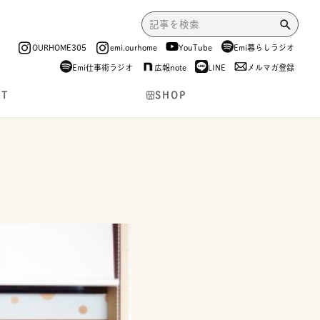
OURHOME305
emi.ourhome
YouTube
Emi暮らしラジオ
Emi仕事術ラジオ
広報note
LINE
メルマガ登録
NT
SHOP