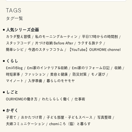
TAGS
タグ一覧
人気シリーズ企画
カラダ整え習慣
私のモーニングルーティン
平日17時からの時間割
スタッフコーデ
片づけ収納 Before After
ラクする旅テク
簡単レシピ
今週のスタッフコラム
【YouTube】OURHOME channel
くらし
EmiのBlog
Emi家のインテリア&収納
Emi家のリフォーム日記
収納
時短家事
ファッション
美容と健康
防災対策
モノ選び
マイノート
入学準備
暮らしのモヤモヤ
しごと
OURHOMEの働き方
わたしらしく働く
仕事術
かぞく
子育て
おかたづけ育
子ども部屋・子どもスペース
写真整理
夫婦コミュニケーション
chamiころ（猫）と暮らす