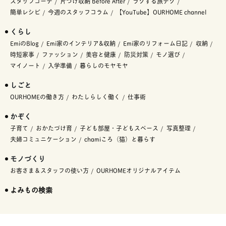
スタッフコーデ
片づけ収納 Before After
ラクする旅テク
簡単レシピ
今週のスタッフコラム
【YouTube】OURHOME channel
くらし
EmiのBlog
Emi家のインテリア&収納
Emi家のリフォーム日記
収納
時短家事
ファッション
美容と健康
防災対策
モノ選び
マイノート
入学準備
暮らしのモヤモヤ
しごと
OURHOMEの働き方
わたしらしく働く
仕事術
かぞく
子育て
おかたづけ育
子ども部屋・子どもスペース
写真整理
夫婦コミュニケーション
chamiころ（猫）と暮らす
モノづくり
お客さま＆スタッフの使い方
OURHOMEオリジナルアイテム
よみもの検索