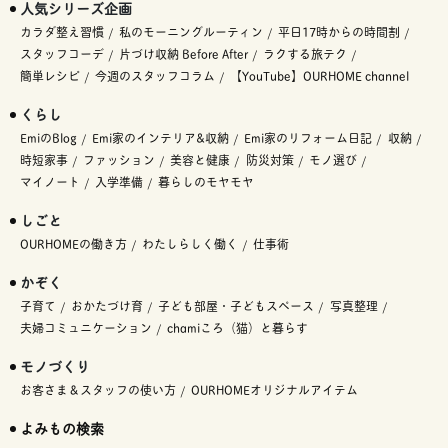
人気シリーズ企画
カラダ整え習慣
私のモーニングルーティン
平日17時からの時間割
スタッフコーデ
片づけ収納 Before After
ラクする旅テク
簡単レシピ
今週のスタッフコラム
【YouTube】OURHOME channel
くらし
EmiのBlog
Emi家のインテリア&収納
Emi家のリフォーム日記
収納
時短家事
ファッション
美容と健康
防災対策
モノ選び
マイノート
入学準備
暮らしのモヤモヤ
しごと
OURHOMEの働き方
わたしらしく働く
仕事術
かぞく
子育て
おかたづけ育
子ども部屋・子どもスペース
写真整理
夫婦コミュニケーション
chamiころ（猫）と暮らす
モノづくり
お客さま＆スタッフの使い方
OURHOMEオリジナルアイテム
よみもの検索