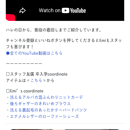
ハレの日から、普段の着回しまでご紹介しています。
チャンネル登録といいねボタンを押してくださるとEmiもスタッ
フも喜びます！
●全てのYouTube動画はこちら
ーーーーーーーーー
□スタッフ友廣 卒入学coordinate
アイテムは＜
こちら
＞から
□Emi’s coordinate
・
洗えるアルパカ混ふんわりニットカーデ
・
後ろギャザーのきれいめブラウス
・
洗える裏起毛のあったかテーパードパンツ
・
エナメルレザーのローファーシューズ