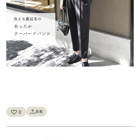
セレモニー 卒園式 卒業式 卒業 入学式 入学 七五三 参観日 発表
会
0
共有