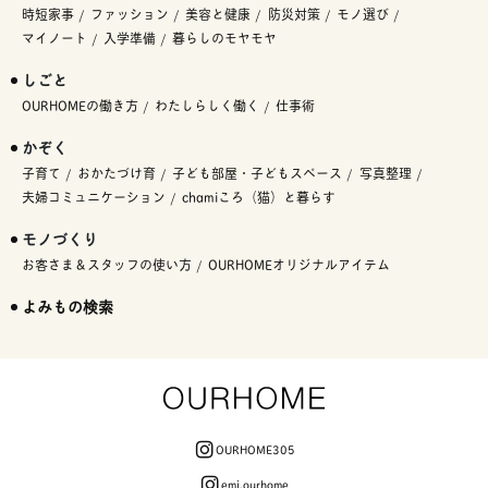
時短家事
ファッション
美容と健康
防災対策
モノ選び
マイノート
入学準備
暮らしのモヤモヤ
しごと
OURHOMEの働き方
わたしらしく働く
仕事術
かぞく
子育て
おかたづけ育
子ども部屋・子どもスペース
写真整理
夫婦コミュニケーション
chamiころ（猫）と暮らす
モノづくり
お客さま＆スタッフの使い方
OURHOMEオリジナルアイテム
よみもの検索
OURHOME305
emi.ourhome