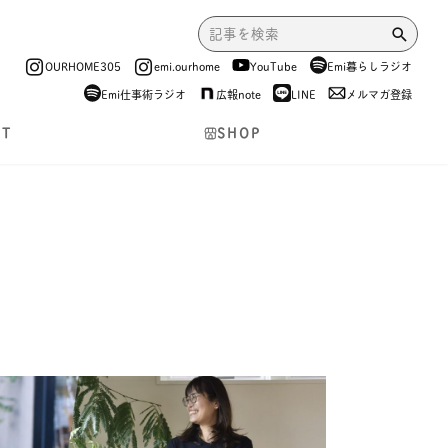
OURHOME305
emi.ourhome
YouTube
Emi暮らしラジオ
Emi仕事術ラジオ
広報note
LINE
メルマガ登録
NT
SHOP