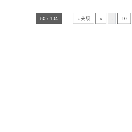
50 / 104
« 先頭
«
10
...