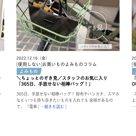
2022.12.16（金）
2
[使用しない]お買いものよみもの
コラム
[
き
＼ちょっとのぞき見／スタッフのお気に入り
「365日、手放せない相棒バッグ！」
O
ッ
365日、手放せない相棒バッグ！ 財布やハンカチ、スマホ
ス
あ
など いつも持ち歩きたいものを入れても 余裕があるの
よ
で、 「電車
[ …続きを読む ]
…