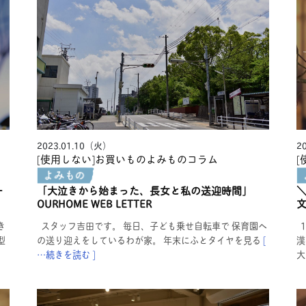
2023.01.10（火）
2
[使用しない]お買いものよみもの
コラム
[
一
「大泣きから始まった、長女と私の送迎時間」
OURHOME WEB LETTER
文
き
スタッフ吉田です。 毎日、子ども乗せ自転車で 保育園へ
1
型
の送り迎えをしているわが家。 年末にふとタイヤを見る
[
漢
…続きを読む ]
大