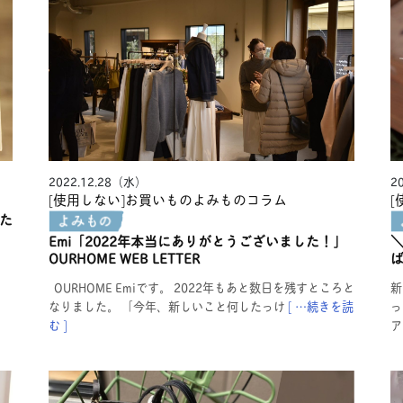
2022.12.28（水）
2
[使用しない]お買いものよみもの
コラム
[
た
Emi「2022年本当にありがとうございました！」
OURHOME WEB LETTER
」
り
OURHOME Emiです。 2022年もあと数日を残すところと
新
なりました。 「今年、新しいこと何したっけ
[ …続きを読
っ
む ]
ア