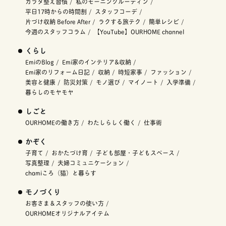
カラダ整え習慣
私のモーニングルーティン
平日17時からの時間割
スタッフコーデ
片づけ収納 Before After
ラクする旅テク
簡単レシピ
今週のスタッフコラム
【YouTube】OURHOME channel
くらし
EmiのBlog
Emi家のインテリア&収納
Emi家のリフォーム日記
収納
時短家事
ファッション
美容と健康
防災対策
モノ選び
マイノート
入学準備
暮らしのモヤモヤ
しごと
OURHOMEの働き方
わたしらしく働く
仕事術
かぞく
子育て
おかたづけ育
子ども部屋・子どもスペース
写真整理
夫婦コミュニケーション
chamiころ（猫）と暮らす
モノづくり
お客さま＆スタッフの使い方
OURHOMEオリジナルアイテム