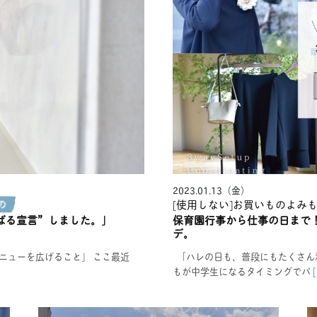
2023.01.13（金）
[使用しない]お買いものよみ
ばる宣言”しました。」
保育園行事から仕事の日まで！
デ。
ニューを広げること」 ここ最近
「ハレの日も、普段にもたくさん着
もが中学生になるタイミングでパ