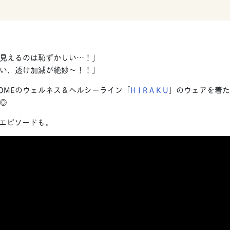
見えるのは恥ずかしい…！」
い、透け加減が絶妙〜！！」
HOMEのウェルネス＆ヘルシーライン「
H I R A K U
」のウェアを着た
◎
エピソードも。