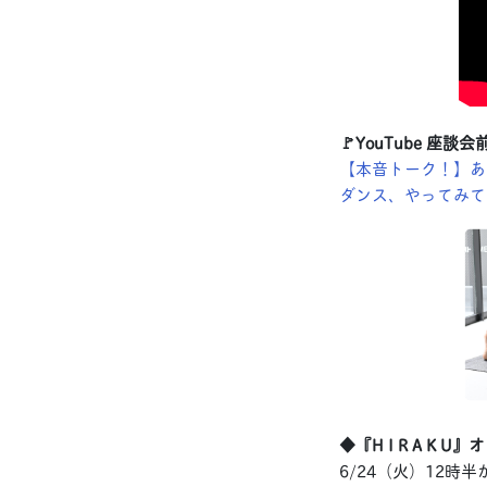
🚩YouTube 座
【本音トーク！】あ
ダンス、やってみて
◆『H I R A K
6/24（火）12時