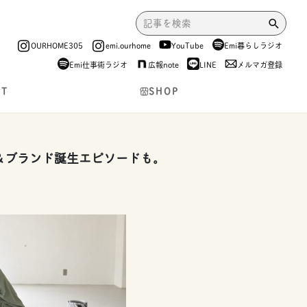
OURHOME305
emi.ourhome
YouTube
Emi暮らしラジオ
Emi仕事術ラジオ
広報note
LINE
メルマガ登録
NT
SHOP
た！＆ブランド誕生エピソードも。