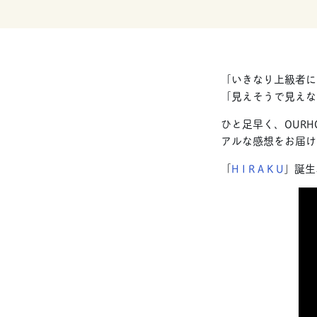
「いきなり上級者に
「見えそうで見えな
ひと足早く、OUR
アルな感想をお届け
「
H I R A K U
」誕生