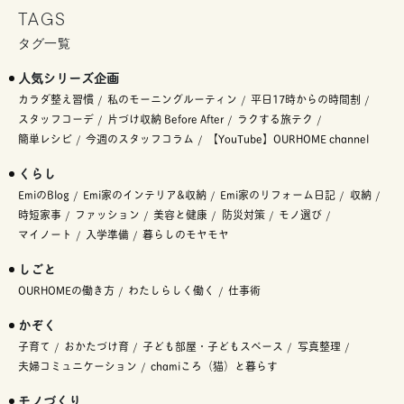
TAGS
タグ一覧
人気シリーズ企画
カラダ整え習慣
私のモーニングルーティン
平日17時からの時間割
スタッフコーデ
片づけ収納 Before After
ラクする旅テク
簡単レシピ
今週のスタッフコラム
【YouTube】OURHOME channel
くらし
EmiのBlog
Emi家のインテリア&収納
Emi家のリフォーム日記
収納
時短家事
ファッション
美容と健康
防災対策
モノ選び
マイノート
入学準備
暮らしのモヤモヤ
しごと
OURHOMEの働き方
わたしらしく働く
仕事術
かぞく
子育て
おかたづけ育
子ども部屋・子どもスペース
写真整理
夫婦コミュニケーション
chamiころ（猫）と暮らす
モノづくり